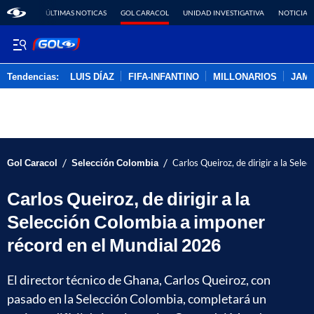
ÚLTIMAS NOTICAS
GOL CARACOL
UNIDAD INVESTIGATIVA
NOTICIAS
Tendencias:
LUIS DÍAZ
FIFA-INFANTINO
MILLONARIOS
JAM
PUBLICIDAD
/
/
Gol Caracol
Selección Colombia
Carlos Queiroz, de dirigir a la Sel
Carlos Queiroz, de dirigir a la
Selección Colombia a imponer
récord en el Mundial 2026
El director técnico de Ghana, Carlos Queiroz, con
pasado en la Selección Colombia, completará un