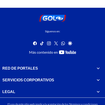
Síguenos en:
facebook
tiktok
instagram
twitter
whatsapp
google
youtube-
Más contenido en
footer
RED DE PORTALES
SERVICIOS CORPORATIVOS
LEGAL
El uso de este sitio web implica la aceptación de los
Términos y condiciones