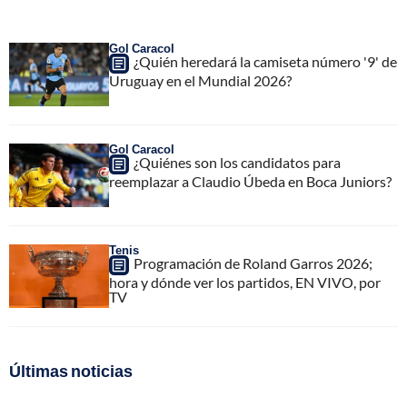
Gol Caracol
¿Quién heredará la camiseta número '9' de
Uruguay en el Mundial 2026?
Gol Caracol
¿Quiénes son los candidatos para
reemplazar a Claudio Úbeda en Boca Juniors?
Tenis
Programación de Roland Garros 2026;
hora y dónde ver los partidos, EN VIVO, por
TV
Últimas noticias