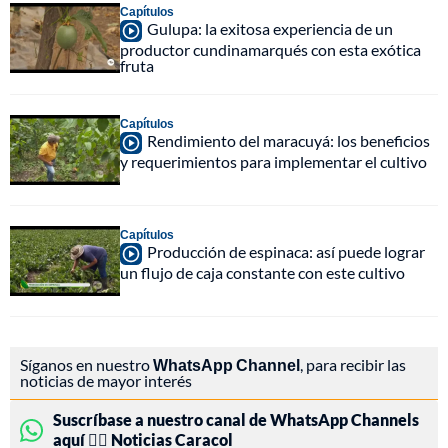
Capítulos
Gulupa: la exitosa experiencia de un
productor cundinamarqués con esta exótica
fruta
Capítulos
Rendimiento del maracuyá: los beneficios
y requerimientos para implementar el cultivo
Capítulos
Producción de espinaca: así puede lograr
un flujo de caja constante con este cultivo
Síganos en nuestro
WhatsApp Channel
, para recibir las
noticias de mayor interés
Suscríbase a nuestro canal de WhatsApp Channels
aquí 👉🏻 Noticias Caracol