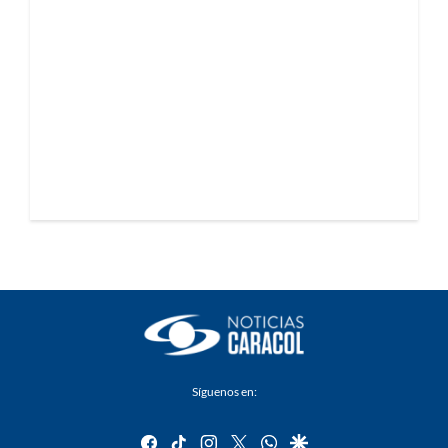
Síguenos en:
facebook
tiktok
instagram
twitter
whatsapp
google