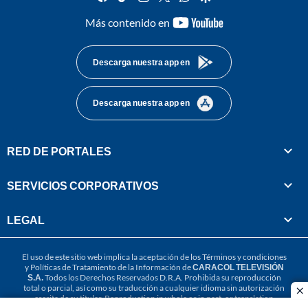
youtube-
Más contenido en
footer
Descarga nuestra app en
Descarga nuestra app en
RED DE PORTALES
SERVICIOS CORPORATIVOS
LEGAL
El uso de este sitio web implica la aceptación de los
Términos y condiciones
y
Políticas de Tratamiento de la Información
de
CARACOL TELEVISIÓN
S.A.
Todos los Derechos Reservados D.R.A. Prohibida su reproducción
total o parcial, así como su traducción a cualquier idioma sin autorización
cl
escrita de su titular. Reproduction in whole or in part, or translation