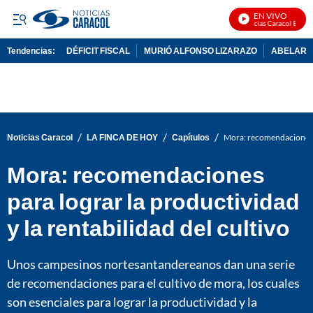
EN VIVO
Noticias Caracol En Viv
Tendencias:
DÉFICIT FISCAL
MURIÓ ALFONSO LIZARAZO
ABELARDO
PUBLICIDAD
/
/
/
Noticias Caracol
LA FINCA DE HOY
Capítulos
Mora: recomendaciones pa
Mora: recomendaciones
para lograr la productividad
y la rentabilidad del cultivo
Unos campesinos nortesantandereanos dan una serie
de recomendaciones para el cultivo de mora, los cuales
son esenciales para lograr la productividad y la