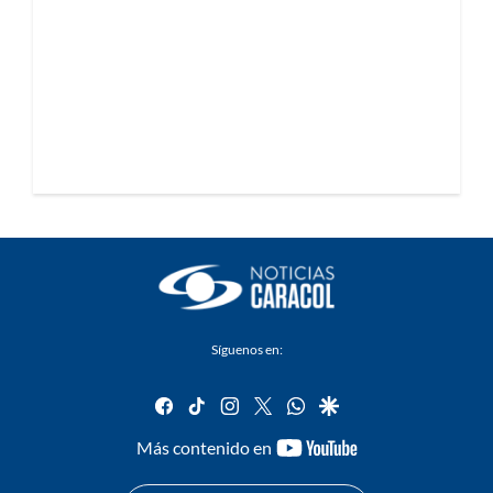
Síguenos en:
facebook
tiktok
instagram
twitter
whatsapp
google
youtube-
Más contenido en
footer