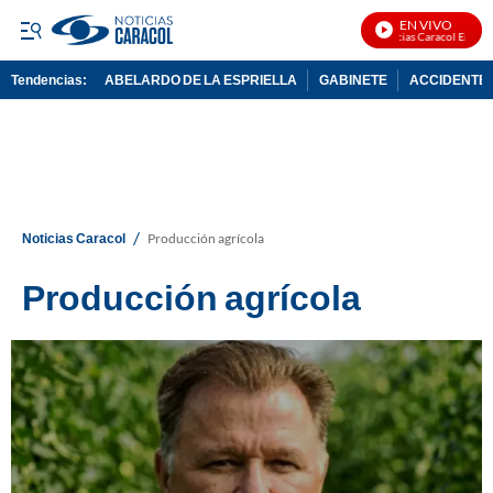
EN VIVO
Noticias Caracol En Vivo
Tendencias:
ABELARDO DE LA ESPRIELLA
GABINETE
ACCIDENTE 
PUBLICIDAD
/
Noticias Caracol
Producción agrícola
Producción agrícola