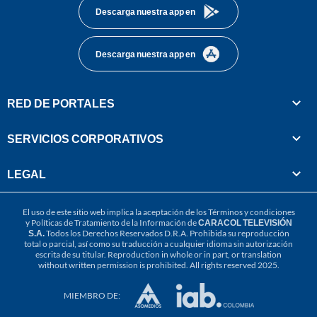
Descarga nuestra app en
Descarga nuestra app en
RED DE PORTALES
SERVICIOS CORPORATIVOS
LEGAL
El uso de este sitio web implica la aceptación de los
Términos y condiciones
y
Políticas de Tratamiento de la Información
de
CARACOL TELEVISIÓN
S.A.
Todos los Derechos Reservados D.R.A. Prohibida su reproducción
total o parcial, así como su traducción a cualquier idioma sin autorización
escrita de su titular. Reproduction in whole or in part, or translation
without written permission is prohibited. All rights reserved 2025.
MIEMBRO DE: