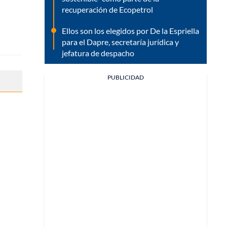
recuperación de Ecopetrol
Ellos son los elegidos por De la Espriella
para el Dapre, secretaría jurídica y
jefatura de despacho
PUBLICIDAD