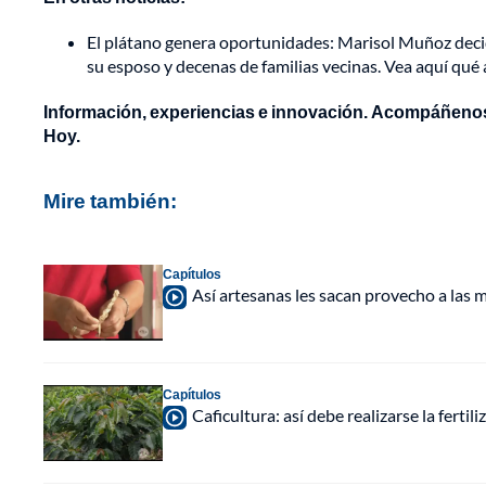
El plátano genera oportunidades: Marisol Muñoz decidi
su esposo y decenas de familias vecinas. Vea aquí qu
Información, experiencias e innovación. Acompáñenos
Hoy.
Mire también:
Capítulos
Así artesanas les sacan provecho a las
Capítulos
Caficultura: así debe realizarse la fertil