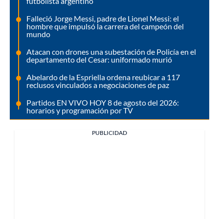
futbolista argentino
Falleció Jorge Messi, padre de Lionel Messi: el
hombre que impulsó la carrera del campeón del
mundo
Atacan con drones una subestación de Policía en el
departamento del Cesar: uniformado murió
Abelardo de la Espriella ordena reubicar a 117
reclusos vinculados a negociaciones de paz
Partidos EN VIVO HOY 8 de agosto del 2026:
horarios y programación por TV
PUBLICIDAD