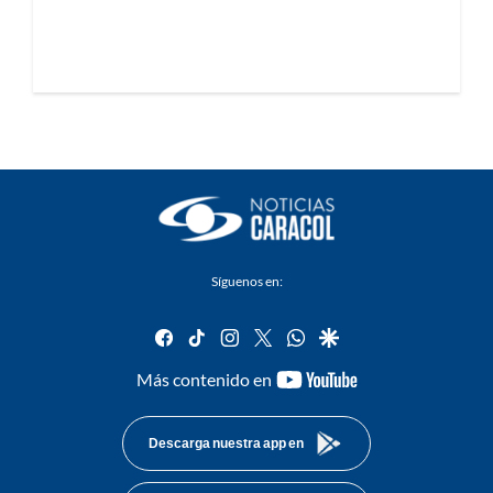
Síguenos en:
facebook
tiktok
instagram
twitter
whatsapp
google
youtube-
Más contenido en
footer
Descarga nuestra app en