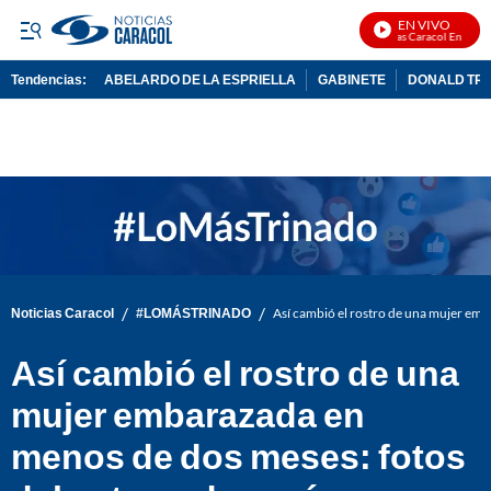
EN VIVO
Noticias Caracol En Vivo
Tendencias:
ABELARDO DE LA ESPRIELLA
GABINETE
DONALD TR
PUBLICIDAD
/
/
Noticias Caracol
#LOMÁSTRINADO
Así cambió el rostro de una mujer emb
Así cambió el rostro de una
mujer embarazada en
menos de dos meses: fotos