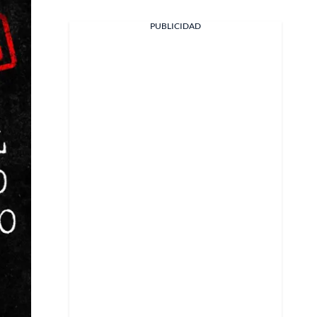
PUBLICIDAD
Facebook
X
Whatsapp
Copiar enlace
Telegram
LinkedIn