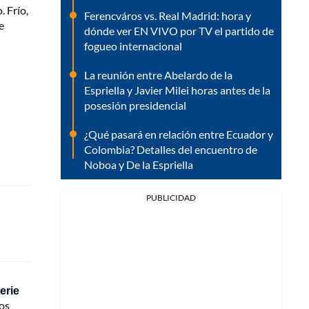
 Frío,
Ferencváros vs. Real Madrid: hora y
e
dónde ver EN VIVO por TV el partido de
fogueo internacional
La reunión entre Abelardo de la
Espriella y Javier Milei horas antes de la
posesión presidencial
¿Qué pasará en relación entre Ecuador y
Colombia? Detalles del encuentro de
Noboa y De la Espriella
PUBLICIDAD
erie
los