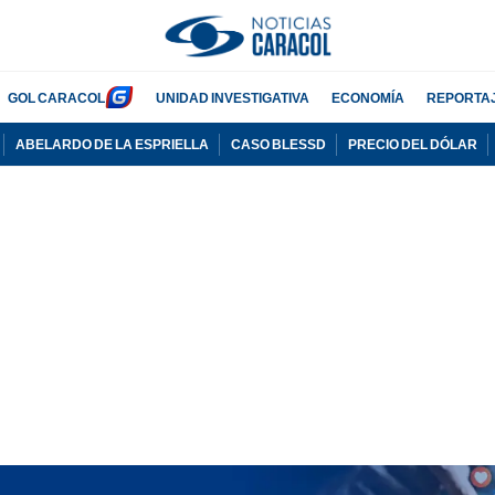
GOL CARACOL
UNIDAD INVESTIGATIVA
ECONOMÍA
REPORTA
ABELARDO DE LA ESPRIELLA
CASO BLESSD
PRECIO DEL DÓLAR
PUBLICIDAD