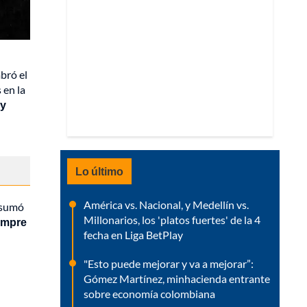
bró el
 en la
 y
Lo último
América vs. Nacional, y Medellín vs.
e sumó
Millonarios, los 'platos fuertes' de la 4
iempre
fecha en Liga BetPlay
"Esto puede mejorar y va a mejorar”:
Gómez Martínez, minhacienda entrante
sobre economía colombiana