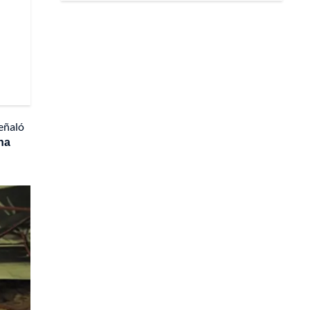
eñaló
na