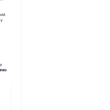
avid
 y
 y
eau