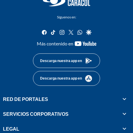
Síguenos en:
facebook
tiktok
instagram
twitter
whatsapp
google
youtube-
Más contenido en
footer
Descarga nuestra app en
Descarga nuestra app en
RED DE PORTALES
SERVICIOS CORPORATIVOS
LEGAL