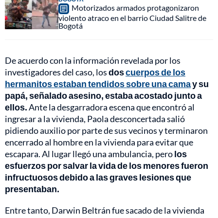
Motorizados armados protagonizaron
violento atraco en el barrio Ciudad Salitre de
Bogotá
De acuerdo con la información revelada por los
investigadores del caso, los
dos
cuerpos de los
hermanitos estaban tendidos sobre una cama
y su
papá, señalado asesino, estaba acostado junto a
ellos.
Ante la desgarradora escena que encontró al
ingresar a la vivienda, Paola desconcertada salió
pidiendo auxilio por parte de sus vecinos y terminaron
encerrado al hombre en la vivienda para evitar que
escapara. Al lugar llegó una ambulancia, pero
los
esfuerzos por salvar la vida de los menores fueron
infructuosos debido a las graves lesiones que
presentaban.
Entre tanto, Darwin Beltrán fue sacado de la vivienda