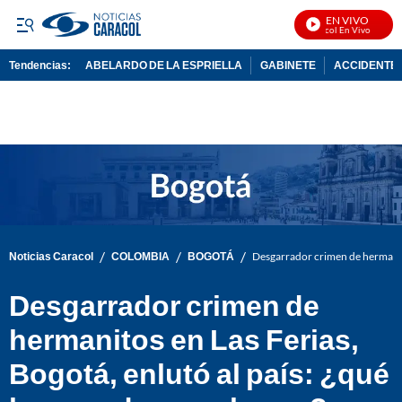
EN VIVO
Noticias Caracol En Vivo
Tendencias:
ABELARDO DE LA ESPRIELLA
GABINETE
ACCIDENTE 
PUBLICIDAD
/
/
/
Noticias Caracol
COLOMBIA
BOGOTÁ
Desgarrador crimen de hermanitos
Desgarrador crimen de
hermanitos en Las Ferias,
Bogotá, enlutó al país: ¿qué