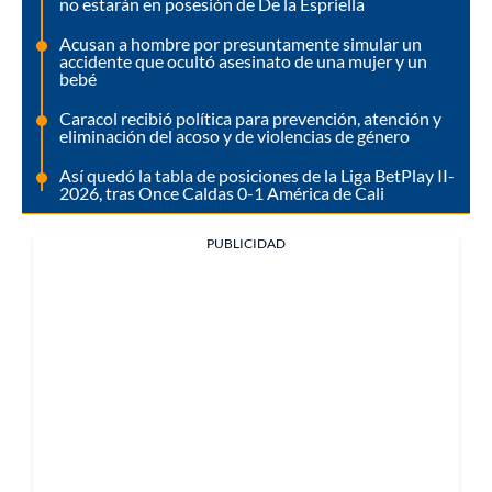
no estarán en posesión de De la Espriella
Acusan a hombre por presuntamente simular un
accidente que ocultó asesinato de una mujer y un
bebé
Caracol recibió política para prevención, atención y
eliminación del acoso y de violencias de género
Así quedó la tabla de posiciones de la Liga BetPlay II-
2026, tras Once Caldas 0-1 América de Cali
PUBLICIDAD