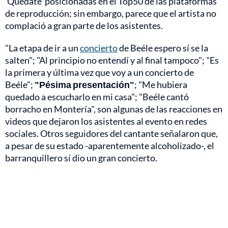
'Quédate' posicionadas en el Top50 de las plataformas
de reproducción; sin embargo, parece que el artista no
complació a gran parte de los asistentes.
"La etapa de ir a un
concierto
de Beéle espero sí se la
salten"; "Al principio no entendí y al final tampoco"; "Es
la primera y última vez que voy a un concierto de
Beéle";
"Pésima presentación"
; "Me hubiera
quedado a escucharlo en mi casa"; "Beéle cantó
borracho en Montería", son algunas de las reacciones en
videos que dejaron los asistentes al evento en redes
sociales. Otros seguidores del cantante señalaron que,
a pesar de su estado -aparentemente alcoholizado-, el
barranquillero sí dio un gran concierto.