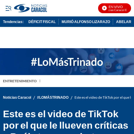
EN VIVO
Noticias Caracol En Vivo
Tendencias:
DÉFICIT FISCAL
MURIÓ ALFONSO LIZARAZO
ABELARDO
PUBLICIDAD
ENTRETENIMIENTO
/
/
Noticias Caracol
#LOMÁSTRINADO
Este es el video de TikTok por el que le
Este es el video de TikTok
por el que le llueven críticas