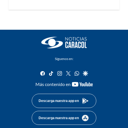
Síguenos en:
facebook
tiktok
instagram
twitter
whatsapp
google
youtube-
Más contenido en
footer
Descarga nuestra app en
Descarga nuestra app en