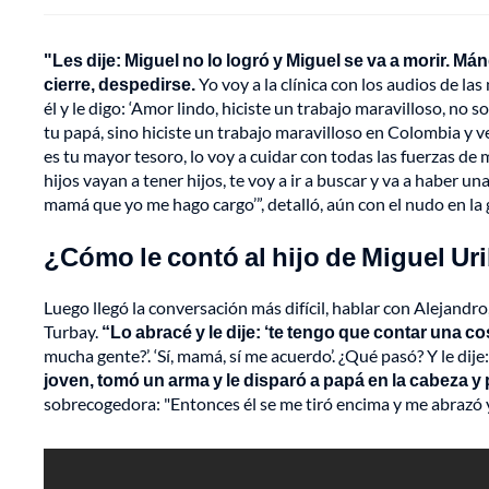
"Les dije: Miguel no lo logró y Miguel se va a morir. 
cierre, despedirse.
Yo voy a la clínica con los audios de la
él y le digo: ‘Amor lindo, hiciste un trabajo maravilloso, no 
tu papá, sino hiciste un trabajo maravilloso en Colombia y v
es tu mayor tesoro, lo voy a cuidar con todas las fuerzas de 
hijos vayan a tener hijos, te voy a ir a buscar y va a haber u
mamá que yo me hago cargo’”, detalló, aún con el nudo en la
¿Cómo le contó al hijo de Miguel Ur
Luego llegó la conversación más difícil, hablar con Alejandro
Turbay.
“Lo abracé y le dije: ‘te tengo que contar una co
mucha gente?’. ‘Sí, mamá, sí me acuerdo’. ¿Qué pasó? Y le dije
joven, tomó un arma y le disparó a papá en la cabeza y
sobrecogedora: "Entonces él se me tiró encima y me abrazó y