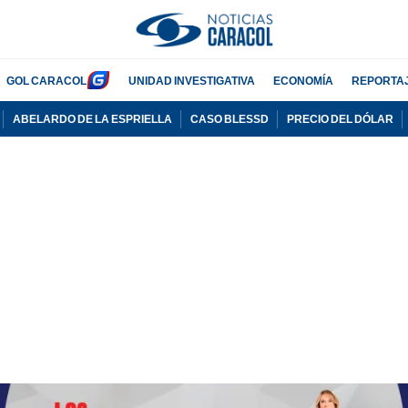
GOL CARACOL
UNIDAD INVESTIGATIVA
ECONOMÍA
REPORTA
ABELARDO DE LA ESPRIELLA
CASO BLESSD
PRECIO DEL DÓLAR
PUBLICIDAD