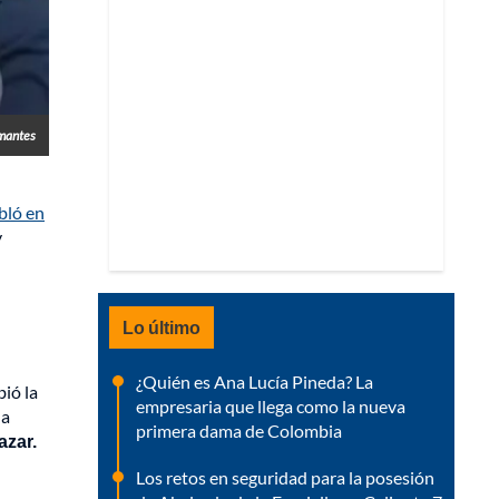
rmantes
bló en
y
Lo último
¿Quién es Ana Lucía Pineda? La
ió la
empresaria que llega como la nueva
la
primera dama de Colombia
azar.
Los retos en seguridad para la posesión