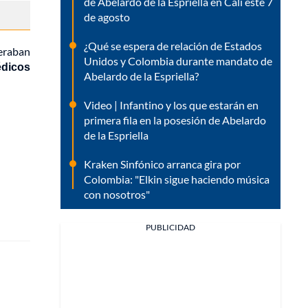
de Abelardo de la Espriella en Cali este 7
de agosto
¿Qué se espera de relación de Estados
peraban
Unidos y Colombia durante mandato de
édicos
Abelardo de la Espriella?
Video | Infantino y los que estarán en
primera fila en la posesión de Abelardo
de la Espriella
Kraken Sinfónico arranca gira por
Colombia: "Elkin sigue haciendo música
con nosotros"
PUBLICIDAD