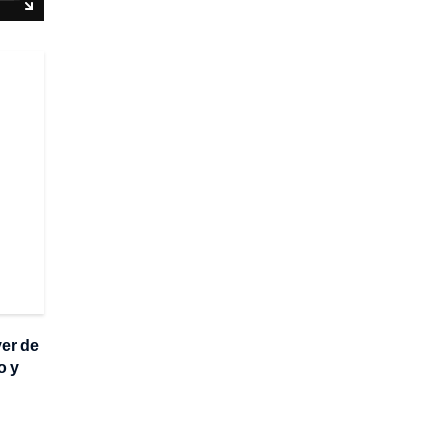
ver de
o y