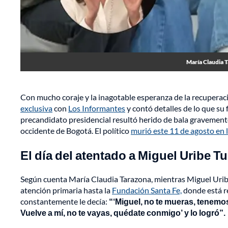
María Claudia T
Con mucho coraje y la inagotable esperanza de la recuperac
exclusiva
con
Los Informantes
y contó detalles de lo que su 
precandidato presidencial resultó herido de bala gravemente
occidente de Bogotá. El político
murió este 11 de agosto en 
El día del atentado a Miguel Uribe T
Según cuenta María Claudia Tarazona, mientras Miguel Uribe 
atención primaria hasta la
Fundación Santa Fe,
donde está re
constantemente le decía:
“‘Miguel, no te mueras, tenemos q
Vuelve a mí, no te vayas, quédate conmigo’ y lo logró”.