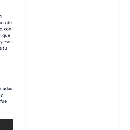
n
ima de
o, con
o, que
 y esos
e tu
saludas
uy
 fue