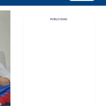
PUBLICIDAD
Facebook
X
Whatsapp
Copiar enlace
Telegram
LinkedIn