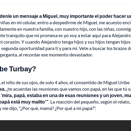
Mándenle un mensaje a Miguel, muy importante el poder hacer u
s niñas en mi celular, entro a despedirme de Miguel, me acuesto enc
solamente en nuestra familia, con nuestro hijo, con las niñas, conmig
ete tranquilo que mi promesa es yo voy a estar aquí para Alejandr
mi corazón. Y cuando Alejandro tenga hijos y sus hijos tengan hijos
na segunda oportunidad para ti y para mí. Vete a buscar los brazos d
 garganta, al recordar ese momento devastador.
ibe Turbay?
, el niño de sus ojos, de solo 4 años, el consentido de Miguel Uribe
sa,
¿te acuerdas las reuniones que vamos con papá, en las que tú 
:
‘mira, papá, estaba en una de esas reuniones y un joven, m
 papá está muy malito’”
. La reacción del pequeño, según el relato,
 me dijo, "¿Por qué, mamá? ¿Por qué a mi papá?".