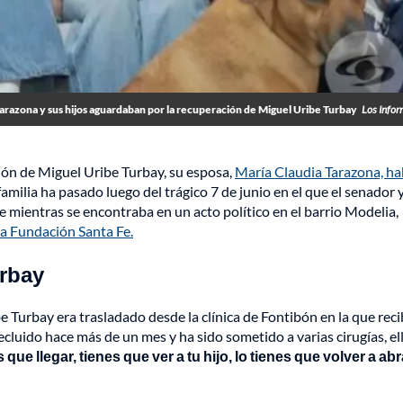
arazona y sus hijos aguardaban por la recuperación de Miguel Uribe Turbay
Los Info
ión de Miguel Uribe Turbay, su esposa,
María Claudia Tarazona, ha
familia ha pasado luego del trágico 7 de junio en el que el senador 
 mientras se encontraba en un acto político en el barrio Modelia,
la Fundación Santa Fe.
urbay
Turbay era trasladado desde la clínica de Fontibón en la que recib
cluido hace más de un mes y ha sido sometido a varias cirugías, el
ue llegar, tienes que ver a tu hijo, lo tienes que volver a abr