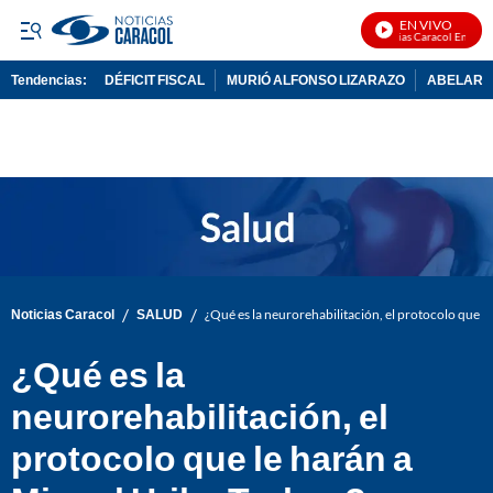
EN VIVO
Noticias Caracol En Vivo
Tendencias:
DÉFICIT FISCAL
MURIÓ ALFONSO LIZARAZO
ABELARDO
PUBLICIDAD
/
/
Noticias Caracol
SALUD
¿Qué es la neurorehabilitación, el protocolo que l
¿Qué es la
neurorehabilitación, el
protocolo que le harán a