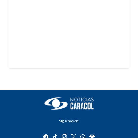
Síguenos en:
facebook
tiktok
instagram
twitter
whatsapp
google