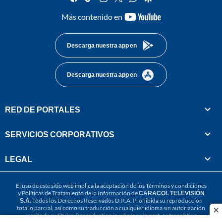
youtube-
Más contenido en
footer
Descarga nuestra app en
Descarga nuestra app en
RED DE PORTALES
SERVICIOS CORPORATIVOS
LEGAL
El uso de este sitio web implica la aceptación de los
Términos y condiciones
y
Políticas de Tratamiento de la Información
de
CARACOL TELEVISIÓN
S.A.
Todos los Derechos Reservados D.R.A. Prohibida su reproducción
total o parcial, así como su traducción a cualquier idioma sin autorización
cl
escrita de su titular. Reproduction in whole or in part, or translation