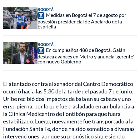
BOGOTÁ
Medidas en Bogotá el 7 de agosto por
posesión presidencial de Abelardo de la
Espriella
BOGOTÁ
En cumpleaños 488 de Bogotá, Galán
destaca avances en Metro y anuncia 'gerente'
con nuevo Gobierno
El atentado contra el senador del Centro Democrático
ocurrió hacia las 5:30 de la tarde del pasado 7 de junio.
Uribe recibió dos impactos de bala en su cabeza y uno
en su pierna, por lo que fue trasladado en ambulancia a
la Clínica Medicentro de Fontibón para que fuera
estabilizado. Luego, nuevamente fue transportado a la
Fundación Santa Fe, donde ha sido sometido a diversas
intervenciones, aunque su pronóstico sigue siendo