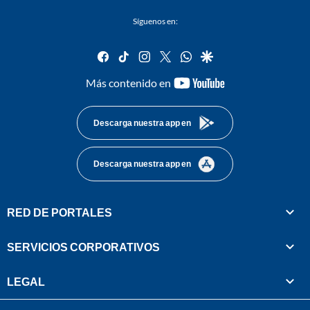
Síguenos en:
facebook
tiktok
instagram
twitter
whatsapp
google
youtube-
Más contenido en
footer
Descarga nuestra app en
Descarga nuestra app en
RED DE PORTALES
SERVICIOS CORPORATIVOS
LEGAL