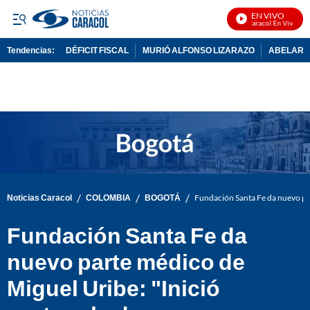
EN VIVO
Noticias Caracol En Vivo
Tendencias:
DÉFICIT FISCAL
MURIÓ ALFONSO LIZARAZO
ABELARDO
PUBLICIDAD
/
/
/
Noticias Caracol
COLOMBIA
BOGOTÁ
Fundación Santa Fe da nuevo par
Fundación Santa Fe da
nuevo parte médico de
Miguel Uribe: "Inició