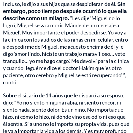
Incluso, le dijo a sus hijas que se despidieran de él.
Sin
embargo, poco tiempo después ocurrió lo que ella
describe como un milagro.
"Les dije ‘Miguel no lo
logró, Miguel se va a morir. Mándenle un mensaje a
Miguel’. Muy importante el poder despedirse. Yo voy a
la clínica con los audios de las niñas en mi celular, entro
a despedirme de Miguel, me acuesto encima de él y le
digo ‘amor lindo, hiciste un trabajo maravilloso… vete
tranquilo… yo me hago cargo’. Me devolví para la clínica
y cuando llegué me dice el doctor Hakim que ‘es otro
paciente, otro cerebro y Miguel se está recuperando' ”,
contó.
Sobre el sicario de 14 años que le disparó a su esposo,
dijo: "Yo no siento ninguna rabia, ni siento rencor, ni
siento nada, siento dolor. Es un niño. No importa qué
hizo, ni cómo lo hizo, ni dónde vino ese odio ni eso que
él sentía. Si a uno no le importa su propia vida, pues qué
le va a importar la vida a los demás. Y es muy profundo