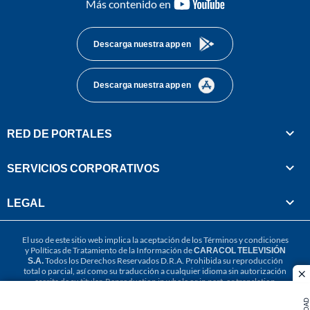
youtube-
Más contenido en
footer
Descarga nuestra app en
Descarga nuestra app en
RED DE PORTALES
SERVICIOS CORPORATIVOS
LEGAL
El uso de este sitio web implica la aceptación de los
Términos y condiciones
y
Políticas de Tratamiento de la Información
de
CARACOL TELEVISIÓN
S.A.
Todos los Derechos Reservados D.R.A. Prohibida su reproducción
total o parcial, así como su traducción a cualquier idioma sin autorización
cl
escrita de su titular. Reproduction in whole or in part, or translation
without written permission is prohibited. All rights reserved 2025.