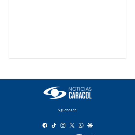
Síguenos en:
facebook
tiktok
instagram
twitter
whatsapp
google