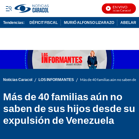
EN VIVO
Noticias Caracol En Vi
Tendencias:
DÉFICIT FISCAL
MURIÓ ALFONSO LIZARAZO
ABELARDO
PUBLICIDAD
/
/
Noticias Caracol
LOS INFORMANTES
Más de 40 familias aún no saben de s
Más de 40 familias aún no
saben de sus hijos desde su
expulsión de Venezuela