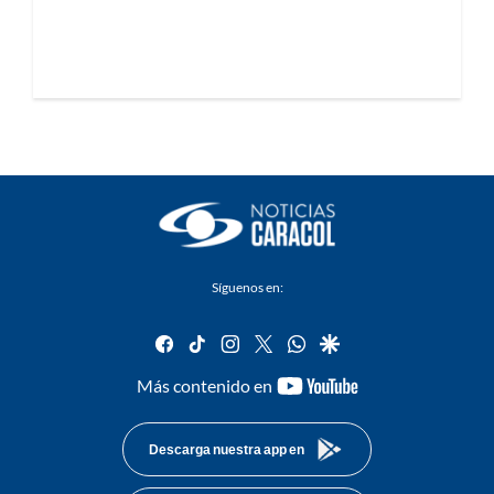
Síguenos en:
facebook
tiktok
instagram
twitter
whatsapp
google
youtube-
Más contenido en
footer
Descarga nuestra app en