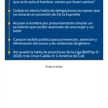
que se le nota el hambre; vamos por buen camino"
Gobierno electo habla de delegaciones europeas que
no estarán en posesión de De la Espriella
Acusan a hombre por presuntamente simular un
accidente que ocultó asesinato de una mujer y un
bebé
Caracol recibió política para prevención, atención y
eliminación del acoso y de violencias de género
Así quedó la tabla de posiciones de la Liga BetPlay II-
2026, tras Once Caldas 0-1 América de Cali
PUBLICIDAD