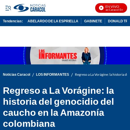
EN VIVO
Noticias Caracol En Vivo
Tendencias:
ABELARDO DE LA ESPRIELLA
GABINETE
DONALD TR
PUBLICIDAD
/
/
Noticias Caracol
LOS INFORMANTES
Regreso a La Vorágine: la historia d
Regreso a La Vorágine: la
historia del genocidio del
caucho en la Amazonía
colombiana