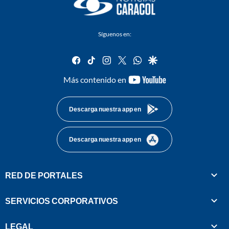
Síguenos en:
facebook
tiktok
instagram
twitter
whatsapp
google
youtube-
Más contenido en
footer
Descarga nuestra app en
Descarga nuestra app en
RED DE PORTALES
SERVICIOS CORPORATIVOS
LEGAL