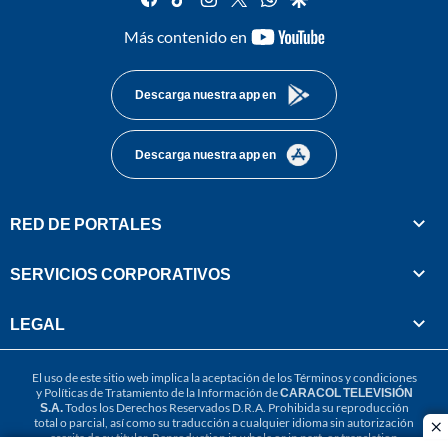
youtube-
Más contenido en
footer
Descarga nuestra app en
Descarga nuestra app en
RED DE PORTALES
SERVICIOS CORPORATIVOS
LEGAL
El uso de este sitio web implica la aceptación de los
Términos y condiciones
y
Políticas de Tratamiento de la Información
de
CARACOL TELEVISIÓN
S.A.
Todos los Derechos Reservados D.R.A. Prohibida su reproducción
total o parcial, así como su traducción a cualquier idioma sin autorización
cl
escrita de su titular. Reproduction in whole or in part, or translation