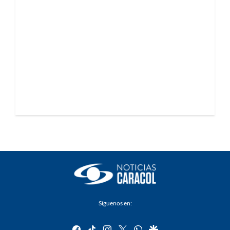
Síguenos en:
facebook
tiktok
instagram
twitter
whatsapp
google