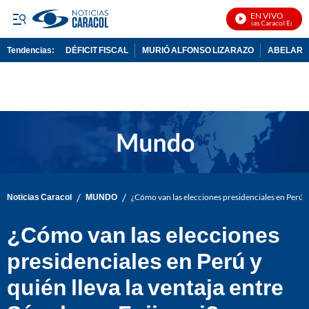
EN VIVO
Noticias Caracol En Vivo
Tendencias:
DÉFICIT FISCAL
MURIÓ ALFONSO LIZARAZO
ABELARDO
PUBLICIDAD
/
/
Noticias Caracol
MUNDO
¿Cómo van las elecciones presidenciales en Perú y 
¿Cómo van las elecciones
presidenciales en Perú y
quién lleva la ventaja entre