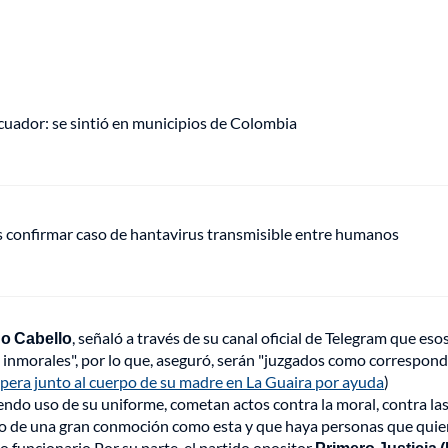
uador: se sintió en municipios de Colombia
s confirmar caso de hantavirus transmisible entre humanos
o Cabello
, señaló a través de su canal oficial de Telegram que eso
inmorales", por lo que, aseguró, serán "juzgados como correspond
pera junto al cuerpo de su madre en La Guaira por ayuda
)
ndo uso de su uniforme, cometan actos contra la moral, contra la
o de una gran conmoción como esta y que haya personas que quie
to funcionario.Por su parte, el partido opositor
Primero Justicia (