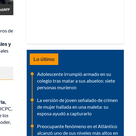
ol/AFP
bros de
les y
ales
Lo último
Adolescente irrumpió armado en su
colegio tras matar a sus abuelos: siete
personas murieron
La versión de joven señalado de crimen
ia,
de mujer hallada en una maleta: su
CICPC,
esposa ayudó a capturarlo
e los
oder,
Preocupante fenómeno en el Atlántico
alcanzó uno de sus niveles más altos en