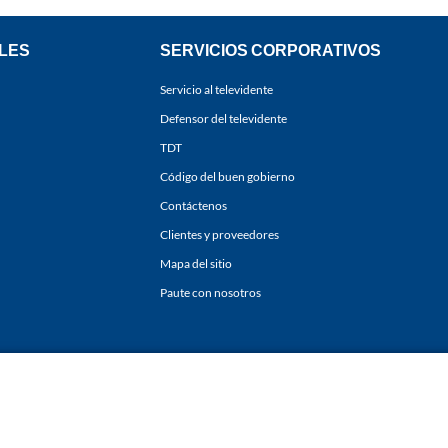
LES
SERVICIOS CORPORATIVOS
Servicio al televidente
Defensor del televidente
TDT
Código del buen gobierno
Contáctenos
Clientes y proveedores
Mapa del sitio
Paute con nosotros
ones
y
Políticas de Tratamiento de la Información
de
CARACOL TELEVISIÓN S.A.
Todo