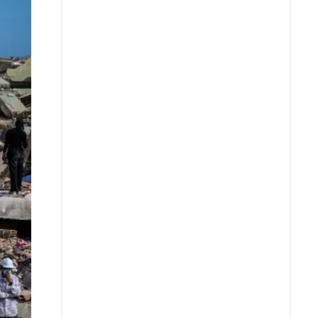
X
Whatsapp
Copiar enlace
Telegram
LinkedIn