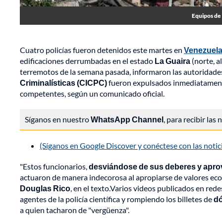
Equipos de 
Cuatro policías fueron detenidos este martes en
Venezuel
edificaciones derrumbadas en el estado
La Guaira
(norte, a
terremotos de la semana pasada, informaron las autoridades
Criminalísticas (CICPC)
fueron expulsados inmediatamente
competentes, según un comunicado oficial.
Síganos en nuestro
WhatsApp Channel
, para recibir las
(Síganos en Google Discover y conéctese con las noti
"Estos funcionarios,
desviándose de sus deberes y aprov
actuaron de manera indecorosa al apropiarse de valores eco
Douglas Rico
, en el texto.Varios videos publicados en re
agentes de la policía científica y rompiendo los billetes de
dó
a quien tacharon de "vergüenza".