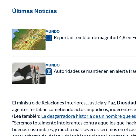
Últimas Noticias
MUNDO
Reportan temblor de magnitud 4,8 en Ec
MUNDO
Autoridades se mantienen en alerta tra
El ministro de Relaciones Interiores, Justicia y Paz,
Diosdad
agentes "estaban cometiendo actos impúdicos, indecentes e 
(Lea también:
La desgarradora historia de un hombre que es
"Seremos totalmente intolerantes contra aquellos que, hacie
buenas costumbres, y mucho más severos seremos en el cas
aprovecharse del dolor y de los bienes ajenos", expresó el al