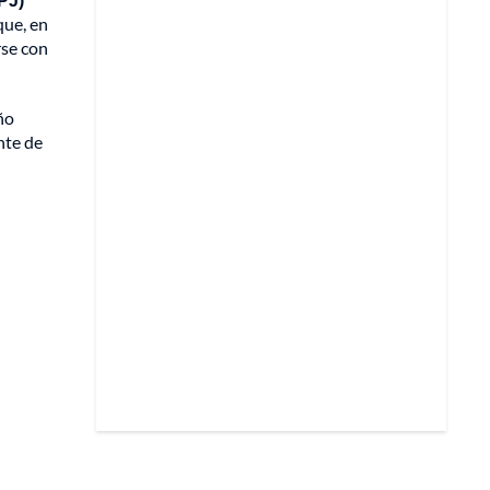
que, en
rse con
ño
nte de