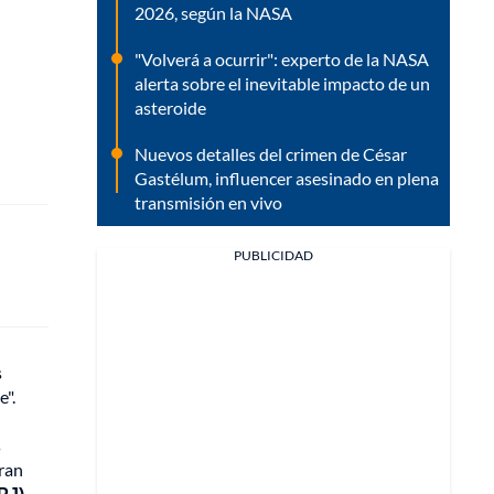
2026, según la NASA
"Volverá a ocurrir": experto de la NASA
alerta sobre el inevitable impacto de un
asteroide
Nuevos detalles del crimen de César
Gastélum, influencer asesinado en plena
transmisión en vivo
PUBLICIDAD
s
e".
s
ran
PJ)