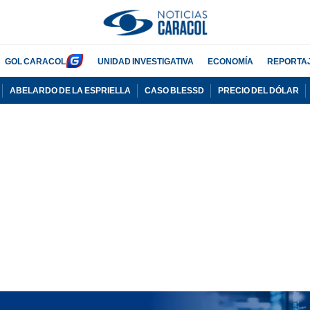
GOL CARACOL
UNIDAD INVESTIGATIVA
ECONOMÍA
REPORTA
ABELARDO DE LA ESPRIELLA
CASO BLESSD
PRECIO DEL DÓLAR
PUBLICIDAD