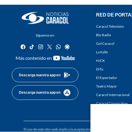
RED DE PORTA
Caracol Televisión
Blu Radio
Síguenos en:
Gol Caracol
facebook
tiktok
instagram
twitter
whatsapp
google
La Kalle
youtube-
Más contenido en
HJCK
footer
DiTu
Descarga nuestra app en
El Espectador
Teatro Mayor
Descarga nuestra app en
Caracol Internacional
Caracol Corporativo
Caracol Next
El uso de este sitio web implica la aceptación de los
Términos y condici