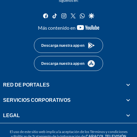
Síguenos en:
facebook
tiktok
instagram
twitter
whatsapp
google
youtube-
Más contenido en
footer
Descarga nuestra app en
Descarga nuestra app en
RED DE PORTALES
SERVICIOS CORPORATIVOS
LEGAL
El uso de este sitio web implica la aceptación de los
Términos y condiciones
y
Políticas de Tratamiento de la Información
de
CARACOL TELEVISIÓN