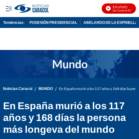
EN VIVO
Noticias Caracol En Vivo
Tendencias:
POSESIÓN PRESIDENCIAL
ABELARDO DE LA ESPRIELLA
PUBLICIDAD
/
/
Noticias Caracol
MUNDO
En España murió a los 117 años y 168 días la per
En España murió a los 117
años y 168 días la persona
más longeva del mundo