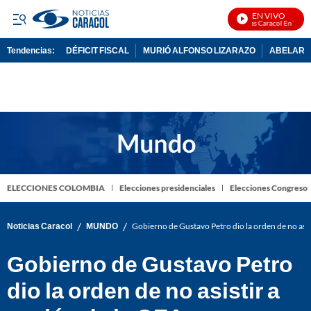
EN VIVO
Noticias Caracol En Vivo
Tendencias:
DÉFICIT FISCAL
MURIÓ ALFONSO LIZARAZO
ABELARDO
PUBLICIDAD
ELECCIONES COLOMBIA
Elecciones presidenciales
Elecciones Congreso
/
/
Noticias Caracol
MUNDO
Gobierno de Gustavo Petro dio la orden de no asis
Gobierno de Gustavo Petro
dio la orden de no asistir a