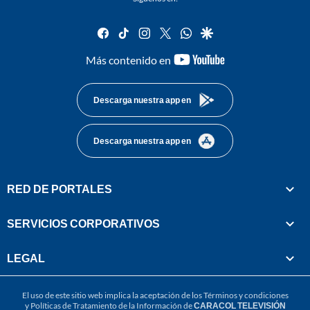
facebook
tiktok
instagram
twitter
whatsapp
google
youtube-
Más contenido en
footer
Descarga nuestra app en
Descarga nuestra app en
RED DE PORTALES
SERVICIOS CORPORATIVOS
LEGAL
El uso de este sitio web implica la aceptación de los
Términos y condiciones
y
Políticas de Tratamiento de la Información
de
CARACOL TELEVISIÓN