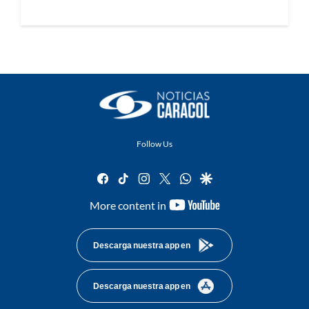
Follow Us
facebook
tiktok
instagram
twitter
whatsapp
google
youtube-
More content in
footer
Descarga nuestra app en
Descarga nuestra app en