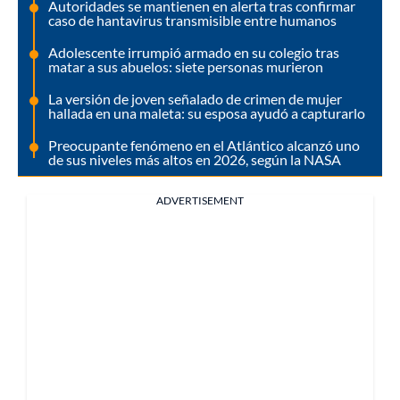
Autoridades se mantienen en alerta tras confirmar
caso de hantavirus transmisible entre humanos
Adolescente irrumpió armado en su colegio tras
matar a sus abuelos: siete personas murieron
La versión de joven señalado de crimen de mujer
hallada en una maleta: su esposa ayudó a capturarlo
Preocupante fenómeno en el Atlántico alcanzó uno
de sus niveles más altos en 2026, según la NASA
ADVERTISEMENT