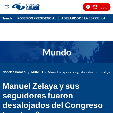
LIVE
Noticias Caracol 
Trends:
POSESIÓN PRESIDENCIAL
ABELARDO DE LA ESPRIELLA
C
ADVERTISEMENT
/
/
Noticias Caracol
MUNDO
Manuel Zelaya y sus seguidores fueron desaloja
Manuel Zelaya y sus
seguidores fueron
desalojados del Congreso