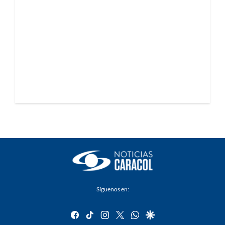
Síguenos en:
facebook
tiktok
instagram
twitter
whatsapp
google