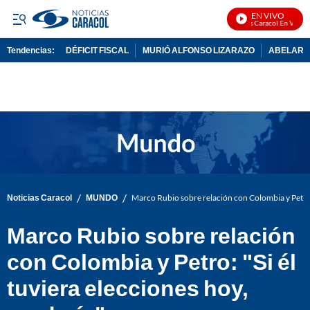
EN VIVO
Noticias Caracol En Vivo
Tendencias:
DÉFICIT FISCAL
MURIÓ ALFONSO LIZARAZO
ABELARDO
PUBLICIDAD
/
/
Noticias Caracol
MUNDO
Marco Rubio sobre relación con Colombia y Petro: 
Marco Rubio sobre relación
con Colombia y Petro: "Si él
tuviera elecciones hoy,