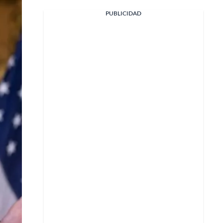
PUBLICIDAD
Facebook
X
Whatsapp
Copiar enlace
Telegram
LinkedIn