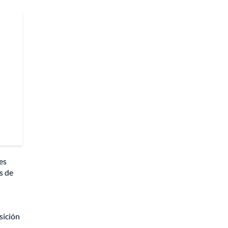
es
s de
sición