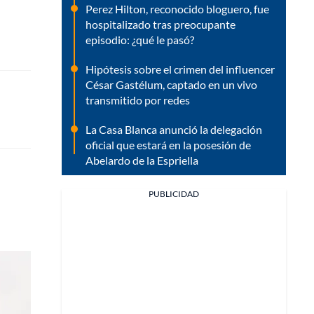
Perez Hilton, reconocido bloguero, fue
hospitalizado tras preocupante
episodio: ¿qué le pasó?
Hipótesis sobre el crimen del influencer
César Gastélum, captado en un vivo
transmitido por redes
La Casa Blanca anunció la delegación
oficial que estará en la posesión de
Abelardo de la Espriella
PUBLICIDAD