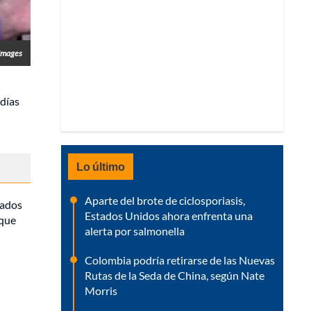
Images
 días
Lo último
Aparte del brote de ciclosporiasis,
tados
Estados Unidos ahora enfrenta una
 que
alerta por salmonella
Colombia podría retirarse de las Nuevas
Rutas de la Seda de China, según Nate
Morris