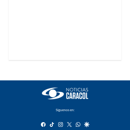
Síguenos en:
facebook
tiktok
instagram
twitter
whatsapp
google