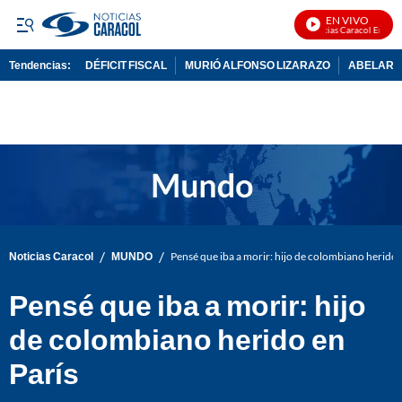
EN VIVO
Noticias Caracol En Vivo
Tendencias:
DÉFICIT FISCAL
MURIÓ ALFONSO LIZARAZO
ABELARDO
PUBLICIDAD
/
/
Noticias Caracol
MUNDO
Pensé que iba a morir: hijo de colombiano herido 
Pensé que iba a morir: hijo
de colombiano herido en
París