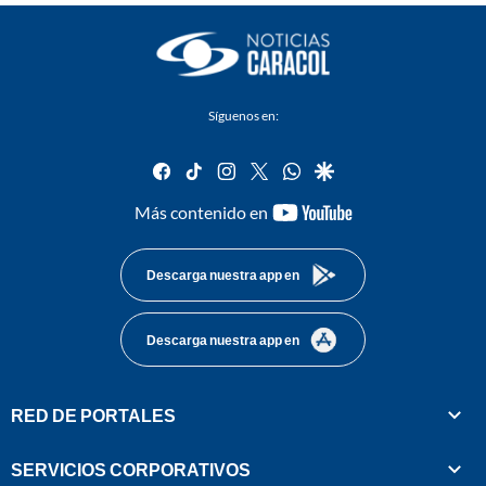
Síguenos en:
facebook
tiktok
instagram
twitter
whatsapp
google
youtube-
Más contenido en
footer
Descarga nuestra app en
Descarga nuestra app en
RED DE PORTALES
SERVICIOS CORPORATIVOS