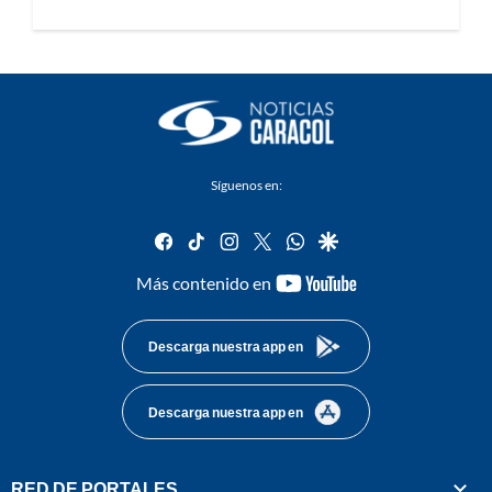
Síguenos en:
facebook
tiktok
instagram
twitter
whatsapp
google
youtube-
Más contenido en
footer
Descarga nuestra app en
Descarga nuestra app en
RED DE PORTALES