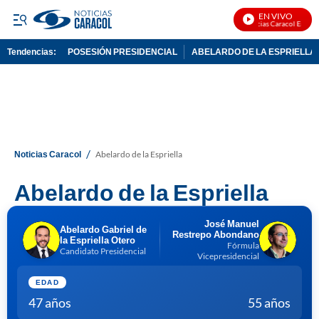
EN VIVO
Noticias Caracol En Vivo
Tendencias:
POSESIÓN PRESIDENCIAL
ABELARDO DE LA ESPRIELLA
PUBLICIDAD
/
Noticias Caracol
Abelardo de la Espriella
Abelardo de la Espriella
José Manuel
Abelardo Gabriel de
Restrepo Abondano
la Espriella Otero
Fórmula
Candidato Presidencial
Vicepresidencial
EDAD
47 años
55 años