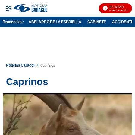
EN VIVO
Noticias Caracol En Vivo
Tendencias:
ABELARDO DE LA ESPRIELLA
GABINETE
ACCIDENTE 
PUBLICIDAD
/
Noticias Caracol
Caprinos
Caprinos