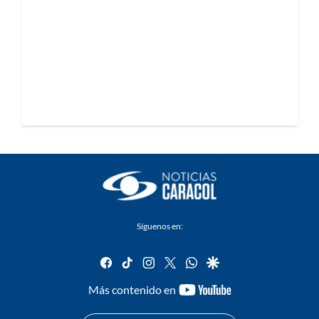
Síguenos en:
facebook
tiktok
instagram
twitter
whatsapp
google
youtube-
Más contenido en
footer