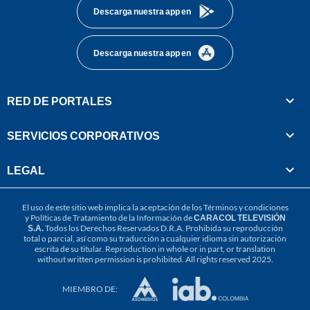
Descarga nuestra app en
Descarga nuestra app en
RED DE PORTALES
SERVICIOS CORPORATIVOS
LEGAL
El uso de este sitio web implica la aceptación de los
Términos y condiciones
y
Políticas de Tratamiento de la Información
de
CARACOL TELEVISIÓN
S.A.
Todos los Derechos Reservados D.R.A. Prohibida su reproducción
total o parcial, así como su traducción a cualquier idioma sin autorización
escrita de su titular. Reproduction in whole or in part, or translation
without written permission is prohibited. All rights reserved 2025.
MIEMBRO DE: