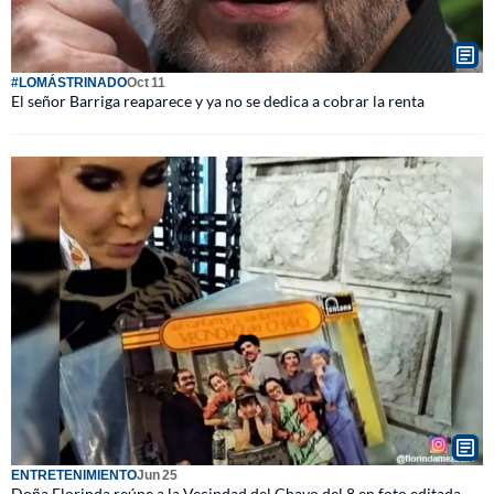
#LOMÁSTRINADO
Oct 11
El señor Barriga reaparece y ya no se dedica a cobrar la renta
ENTRETENIMIENTO
Jun 25
Doña Florinda reúne a la Vecindad del Chavo del 8 en foto editada