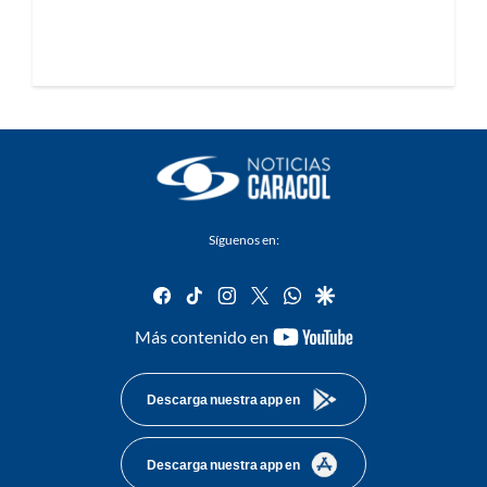
Síguenos en:
facebook
tiktok
instagram
twitter
whatsapp
google
youtube-
Más contenido en
footer
Descarga nuestra app en
Descarga nuestra app en