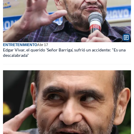
ENTRETENIMIENTO
Abr 17
Edgar Vivar, el querido 'Señor Barriga', sufrió un accidente: "Es una
descalabrada"