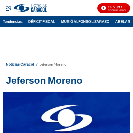
EN VIVO
Noticias Caracol En 
Tendencias:
DÉFICIT FISCAL
MURIÓ ALFONSO LIZARAZO
ABELARDO
PUBLICIDAD
/
Noticias Caracol
Jeferson Moreno
Jeferson Moreno