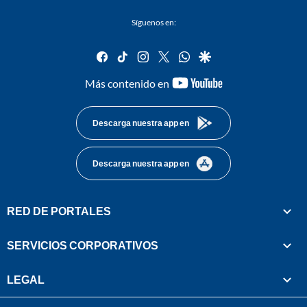
Síguenos en:
facebook
tiktok
instagram
twitter
whatsapp
google
youtube-
Más contenido en
footer
Descarga nuestra app en
Descarga nuestra app en
RED DE PORTALES
SERVICIOS CORPORATIVOS
LEGAL