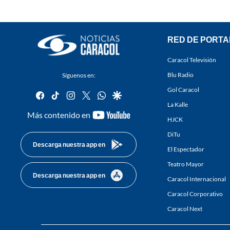
RED DE PORTA
Caracol Televisión
Blu Radio
Síguenos en:
Gol Caracol
facebook
tiktok
instagram
twitter
whatsapp
google
La Kalle
youtube-
Más contenido en
HJCK
footer
DiTu
Descarga nuestra app en
El Espectador
Teatro Mayor
Descarga nuestra app en
Caracol Internacional
Caracol Corporativo
Caracol Next