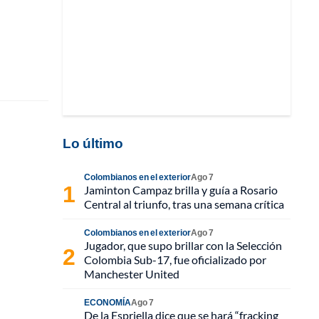
Lo último
Colombianos en el exterior
Ago 7
Jaminton Campaz brilla y guía a Rosario
Central al triunfo, tras una semana crítica
Colombianos en el exterior
Ago 7
Jugador, que supo brillar con la Selección
Colombia Sub-17, fue oficializado por
Manchester United
ECONOMÍA
Ago 7
De la Espriella dice que se hará “fracking