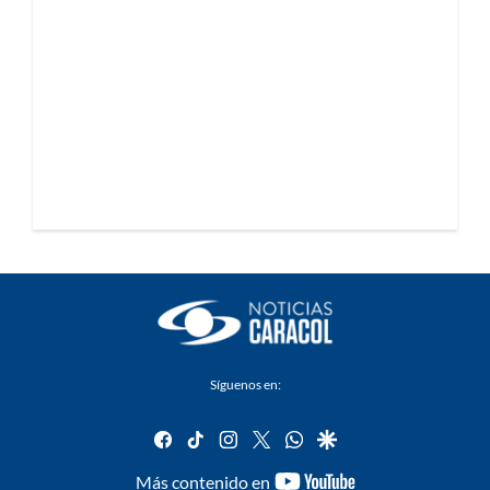
Síguenos en:
facebook
tiktok
instagram
twitter
whatsapp
google
youtube-
Más contenido en