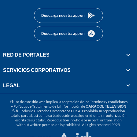
footer
Descarga nuestra app en
Descarga nuestra app en
RED DE PORTALES
SERVICIOS CORPORATIVOS
LEGAL
El uso de este sitio web implica la aceptación de los
Términos y condiciones
y
Políticas de Tratamiento de la Información
de
CARACOL TELEVISIÓN
S.A.
Todos los Derechos Reservados D.R.A. Prohibida su reproducción
total o parcial, así como su traducción a cualquier idioma sin autorización
escrita de su titular. Reproduction in whole or in part, or translation
without written permission is prohibited. All rights reserved 2025.