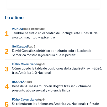
Lo último
MUNDO
Hace 19 minutos
Temblor se sintió en el centro de Portugal este lunes 10 de
agosto: magnitud y epicentro
Gol Caracol
Ago 9
David González, pletórico por triunfo sobre Nacional;
"América mostró la jerarquía que le pedían"
Fútbol Colombiano
Ago 9
Cómo quedó la tabla de posiciones de la Liga BetPlay II-2026,
tras América 1-0 Nacional
BOGOTÁ
Ago 9
Bebé de 20 meses murió en Bogotá tras ser víctima de
presunto abuso sexual y violencia física
Fútbol Colombiano
Ago 9
Se calentaron los ánimos en América vs. Nacional; 'rifirrafe'