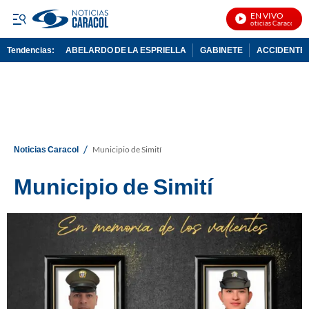
EN VIVO
Noticias Caracol En 
Tendencias:
ABELARDO DE LA ESPRIELLA
GABINETE
ACCIDENTE 
PUBLICIDAD
/
Noticias Caracol
Municipio de Simití
Municipio de Simití