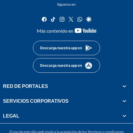
Síguenos en:
facebook
tiktok
instagram
twitter
whatsapp
google
youtube-
Más contenido en
footer
Descarga nuestra app en
Descarga nuestra app en
RED DE PORTALES
SERVICIOS CORPORATIVOS
LEGAL
El uso de este sitio web implica la aceptación de los
Términos y condiciones