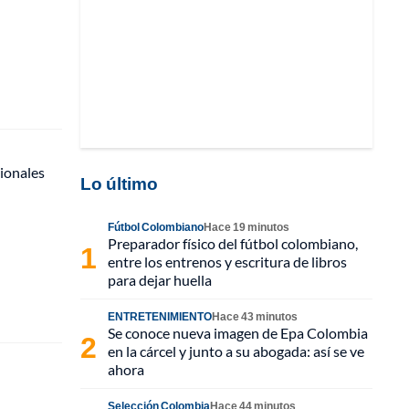
gionales
Lo último
Fútbol Colombiano
Hace 19 minutos
Preparador físico del fútbol colombiano,
entre los entrenos y escritura de libros
para dejar huella
ENTRETENIMIENTO
Hace 43 minutos
Se conoce nueva imagen de Epa Colombia
en la cárcel y junto a su abogada: así se ve
ahora
Selección Colombia
Hace 44 minutos