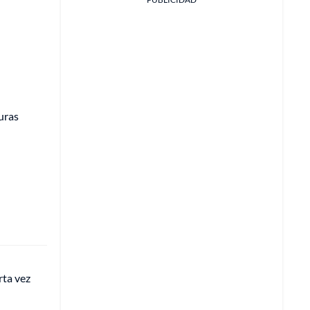
uras
rta vez