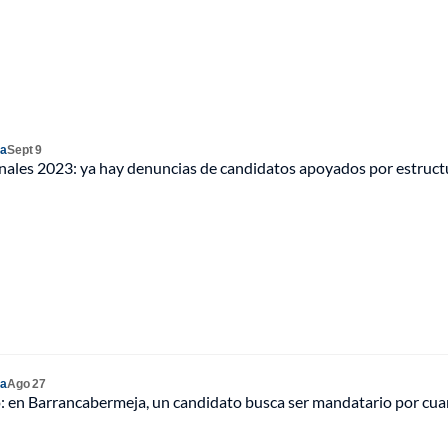
ia
Sept 9
onales 2023: ya hay denuncias de candidatos apoyados por estruct
ia
Ago 27
o: en Barrancabermeja, un candidato busca ser mandatario por cua