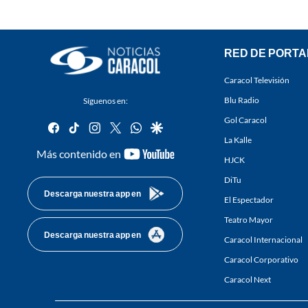
RED DE PORTA
Caracol Televisión
Blu Radio
Síguenos en:
Gol Caracol
facebook
tiktok
instagram
twitter
whatsapp
google
La Kalle
youtube-
Más contenido en
HJCK
footer
DiTu
Descarga nuestra app en
El Espectador
Teatro Mayor
Descarga nuestra app en
Caracol Internacional
Caracol Corporativo
Caracol Next