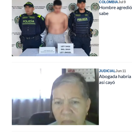
COLOMBIA
Jul 9
Hombre agredió a
sabe
JUDICIAL
Jun 11
Abogada habría e
así cayó