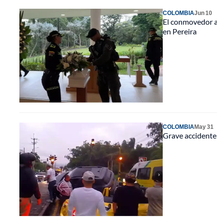
COLOMBIA
Jun 10
El conmovedor ad
en Pereira
COLOMBIA
May 31
Grave accidente 