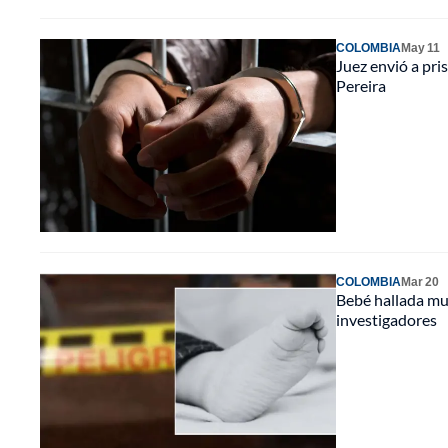
COLOMBIA
May 11
Juez envió a pri
Pereira
COLOMBIA
Mar 20
Bebé hallada mue
investigadores