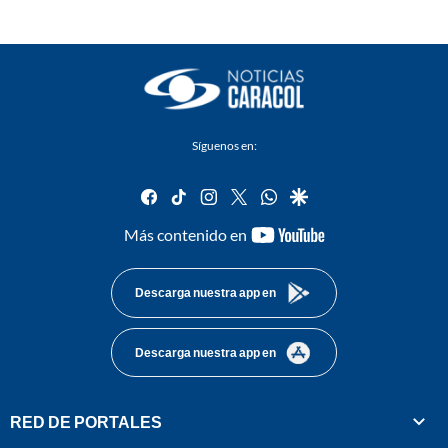
Síguenos en:
facebook
tiktok
instagram
twitter
whatsapp
google
youtube-
Más contenido en
footer
Descarga nuestra app en
Descarga nuestra app en
RED DE PORTALES