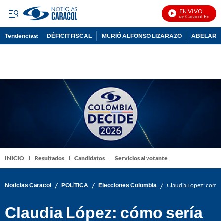
EN VIVO
Noticias Caracol En Vivo
Tendencias:
DÉFICIT FISCAL
MURIÓ ALFONSO LIZARAZO
ABELARDO
PUBLICIDAD
INICIO
Resultados
Candidatos
Servicios al votante
/
/
/
Noticias Caracol
POLÍTICA
Elecciones Colombia
Claudia López: cómo s
Claudia López: cómo sería