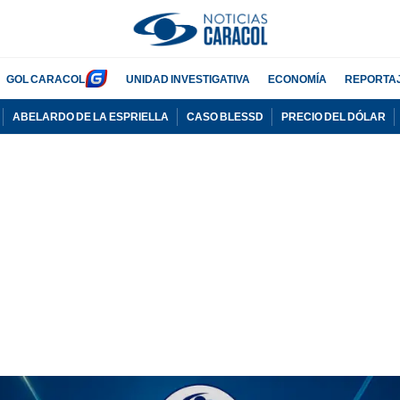
GOL CARACOL
UNIDAD INVESTIGATIVA
ECONOMÍA
REPORTA
ABELARDO DE LA ESPRIELLA
CASO BLESSD
PRECIO DEL DÓLAR
PUBLICIDAD