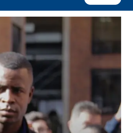
Facebook
X
Whatsapp
Copiar enlace
Telegram
LinkedIn