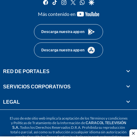
facebook
tiktok
instagram
twitter
whatsapp
google
youtube-
Más contenido en
footer
Descarga nuestra app en
Descarga nuestra app en
RED DE PORTALES
SERVICIOS CORPORATIVOS
LEGAL
El uso de este sitio web implica la aceptación de los
Términos y condiciones
y
Políticas de Tratamiento de la Información
de
CARACOL TELEVISIÓN
S.A.
Todos los Derechos Reservados D.R.A. Prohibida su reproducción
total o parcial, así como su traducción a cualquier idioma sin autorización
cl
escrita de su titular. Reproduction in whole or in part, or translation