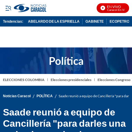
EN VIVO
Noticias Caracol En Vivo
Tendencias:
ABELARDO DE LA ESPRIELLA
GABINETE
ECOPETROL
PUBLICIDAD
ELECCIONES COLOMBIA
Elecciones presidenciales
Elecciones Congreso
/
/
Noticias Caracol
POLÍTICA
Saade reunió a equipo de Cancillería "para darl
Saade reunió a equipo de
Cancillería "para darles una