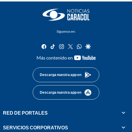
Síguenos en:
facebook
tiktok
instagram
twitter
whatsapp
google
youtube-
Más contenido en
footer
Descarga nuestra app en
Descarga nuestra app en
RED DE PORTALES
SERVICIOS CORPORATIVOS