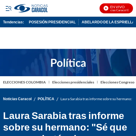
EN VIVO
Noticias Caracol En Vivo
Tendencias:
POSESIÓN PRESIDENCIAL
ABELARDO DE LA ESPRIELLA
PUBLICIDAD
ELECCIONES COLOMBIA
Elecciones presidenciales
Elecciones Congreso
/
/
Noticias Caracol
POLÍTICA
Laura Sarabia tras informe sobre su hermano: "
Laura Sarabia tras informe
sobre su hermano: "Sé que