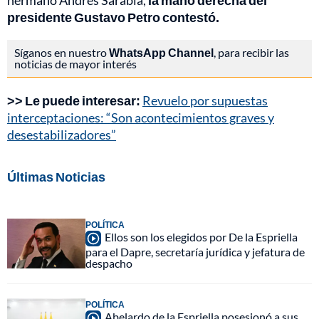
hermano Andrés Sarabia,
la mano derecha del
presidente Gustavo Petro contestó.
Síganos en nuestro
WhatsApp Channel
, para recibir las
noticias de mayor interés
>> Le puede interesar:
Revuelo por supuestas
interceptaciones: “Son acontecimientos graves y
desestabilizadores”
Últimas Noticias
POLÍTICA
Ellos son los elegidos por De la Espriella
para el Dapre, secretaría jurídica y jefatura de
despacho
POLÍTICA
Abelardo de la Espriella posesionó a sus