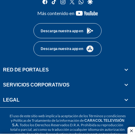
facebook
tiktok
instagram
twitter
whatsapp
google
youtube-
Más contenido en
footer
Descarga nuestra app en
Descarga nuestra app en
RED DE PORTALES
SERVICIOS CORPORATIVOS
LEGAL
El uso de este sitio web implica la aceptación de los
Términos y condiciones
y
Políticas de Tratamiento de la Información
de
CARACOL TELEVISIÓN
S.A.
Todos los Derechos Reservados D.R.A. Prohibida su reproducción
total o parcial, así como su traducción a cualquier idioma sin autorización
cl
escrita de su titular. Reproduction in whole or in part, or translation