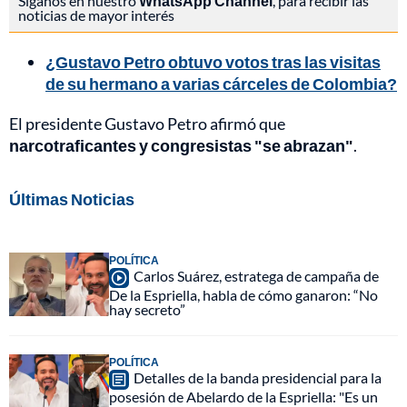
Síganos en nuestro
WhatsApp Channel
, para recibir las
noticias de mayor interés
¿Gustavo Petro obtuvo votos tras las visitas
de su hermano a varias cárceles de Colombia?
El presidente Gustavo Petro afirmó que
narcotraficantes y congresistas "se abrazan"
.
Últimas Noticias
POLÍTICA
Carlos Suárez, estratega de campaña de
De la Espriella, habla de cómo ganaron: “No
hay secreto”
POLÍTICA
Detalles de la banda presidencial para la
posesión de Abelardo de la Espriella: "Es un