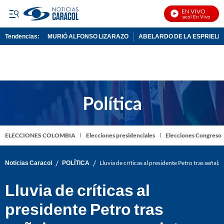
EN VIVO
Noticias Caracol En Vivo
Tendencias:
MURIÓ ALFONSO LIZARAZO
ABELARDO DE LA ESPRIELL
PUBLICIDAD
ELECCIONES COLOMBIA
Elecciones presidenciales
Elecciones Congreso
/
/
Noticias Caracol
POLÍTICA
Lluvia de críticas al presidente Petro tras señal
Lluvia de críticas al
presidente Petro tras