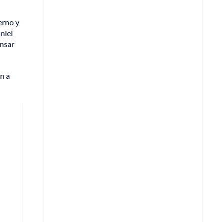
erno y
niel
ansar
n a