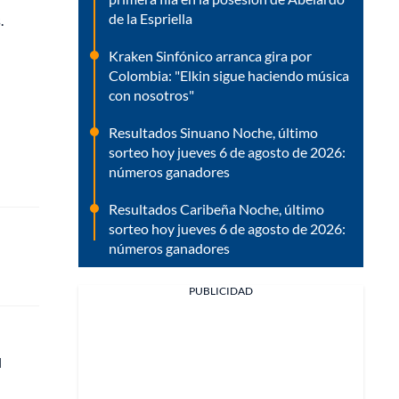
de la Espriella
.
Kraken Sinfónico arranca gira por
Colombia: "Elkin sigue haciendo música
con nosotros"
Resultados Sinuano Noche, último
sorteo hoy jueves 6 de agosto de 2026:
números ganadores
Resultados Caribeña Noche, último
sorteo hoy jueves 6 de agosto de 2026:
números ganadores
PUBLICIDAD
l