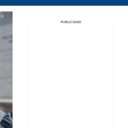
PUBLICIDAD
Facebook
X
Whatsapp
Copiar enlace
Telegram
LinkedIn