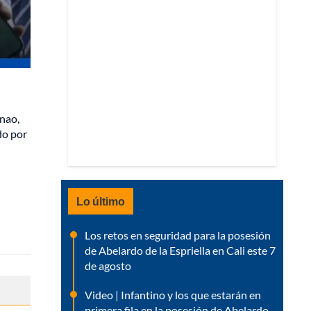
enao,
do por
Lo último
Los retos en seguridad para la posesión
de Abelardo de la Espriella en Cali este 7
de agosto
Video | Infantino y los que estarán en
primera fila en la posesión de Abelardo