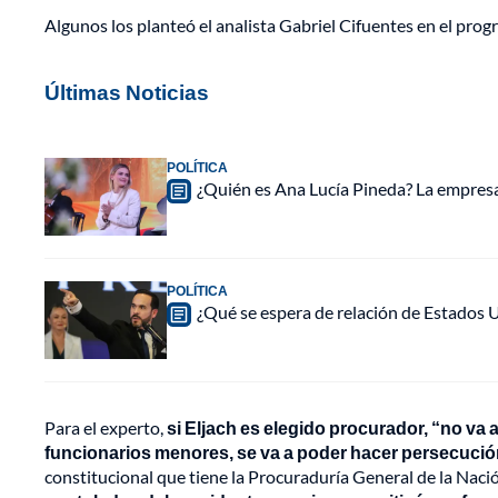
Algunos los planteó el analista Gabriel Cifuentes en el prog
Últimas Noticias
POLÍTICA
¿Quién es Ana Lucía Pineda? La empres
POLÍTICA
¿Qué se espera de relación de Estados 
Para el experto,
si Eljach es elegido procurador, “no va 
funcionarios menores, se va a poder hacer persecución
constitucional que tiene la Procuraduría General de la Naci