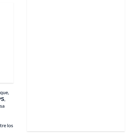
 que,
PS
,
esa
tre los