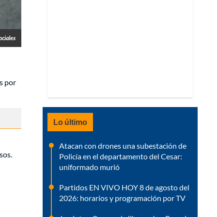
ociales
s por
Lo último
Atacan con drones una subestación de
sos.
Policía en el departamento del Cesar:
uniformado murió
Partidos EN VIVO HOY 8 de agosto del
2026: horarios y programación por TV