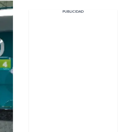
PUBLICIDAD
Facebook
X
Whatsapp
Copiar enlace
Telegram
LinkedIn