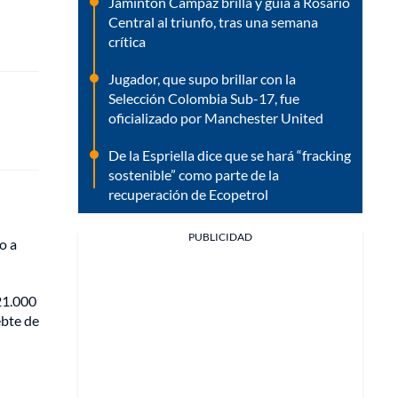
Jaminton Campaz brilla y guía a Rosario
Central al triunfo, tras una semana
crítica
Jugador, que supo brillar con la
Selección Colombia Sub-17, fue
oficializado por Manchester United
De la Espriella dice que se hará “fracking
sostenible” como parte de la
recuperación de Ecopetrol
PUBLICIDAD
o a
21.000
ebte de