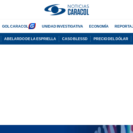
GOL CARACOL
UNIDAD INVESTIGATIVA
ECONOMÍA
REPORTA
ABELARDO DE LA ESPRIELLA
CASO BLESSD
PRECIO DEL DÓLAR
PUBLICIDAD