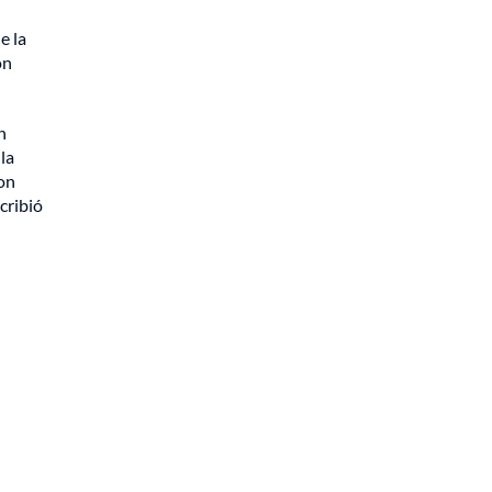
e la
on
n
la
son
cribió