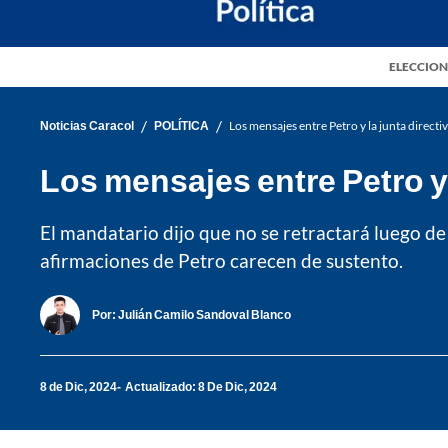
ELECCION
/
/
Noticias Caracol
POLÍTICA
Los mensajes entre Petro y la junta direct
Los mensajes entre Petro y 
El mandatario dijo que no se retractará luego de q
afirmaciones de Petro carecen de sustento.
Por:
Julián Camilo Sandoval Blanco
8 de Dic, 2024
Actualizado: 8 De Dic, 2024