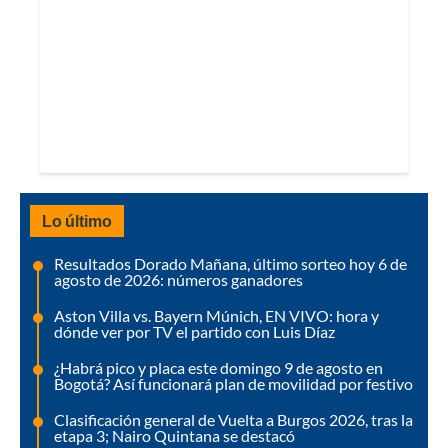
Lo último
Resultados Dorado Mañana, último sorteo hoy 6 de
agosto de 2026: números ganadores
Aston Villa vs. Bayern Múnich, EN VIVO: hora y
dónde ver por TV el partido con Luis Díaz
¿Habrá pico y placa este domingo 9 de agosto en
Bogotá? Así funcionará plan de movilidad por festivo
Clasificación general de Vuelta a Burgos 2026, tras la
etapa 3; Nairo Quintana se destacó