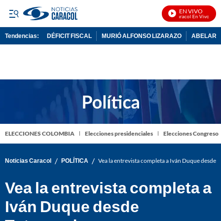
EN VIVO
Noticias Caracol En Vivo
Tendencias:
DÉFICIT FISCAL
MURIÓ ALFONSO LIZARAZO
ABELARDO
PUBLICIDAD
ELECCIONES COLOMBIA
Elecciones presidenciales
Elecciones Congreso
/
/
Noticias Caracol
POLÍTICA
Vea la entrevista completa a Iván Duque desde
Vea la entrevista completa a
Iván Duque desde