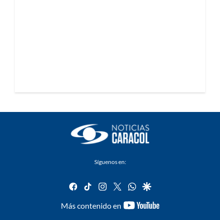
Síguenos en:
facebook
tiktok
instagram
twitter
whatsapp
google
youtube-
Más contenido en
footer