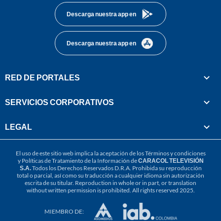
Descarga nuestra app en
Descarga nuestra app en
RED DE PORTALES
SERVICIOS CORPORATIVOS
LEGAL
El uso de este sitio web implica la aceptación de los
Términos y condiciones
y
Políticas de Tratamiento de la Información
de
CARACOL TELEVISIÓN
S.A.
Todos los Derechos Reservados D.R.A. Prohibida su reproducción
total o parcial, así como su traducción a cualquier idioma sin autorización
escrita de su titular. Reproduction in whole or in part, or translation
without written permission is prohibited. All rights reserved 2025.
MIEMBRO DE: