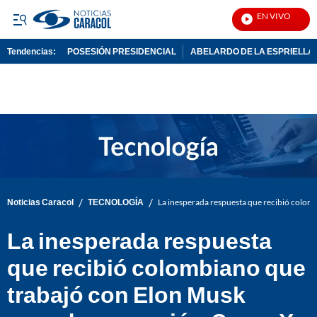
EN VIVO
Noti
Tendencias:
POSESIÓN PRESIDENCIAL
ABELARDO DE LA ESPRIELLA
PUBLICIDAD
/
/
Noticias Caracol
TECNOLOGÍA
La inesperada respuesta que recibió colo
La inesperada respuesta
que recibió colombiano que
trabajó con Elon Musk