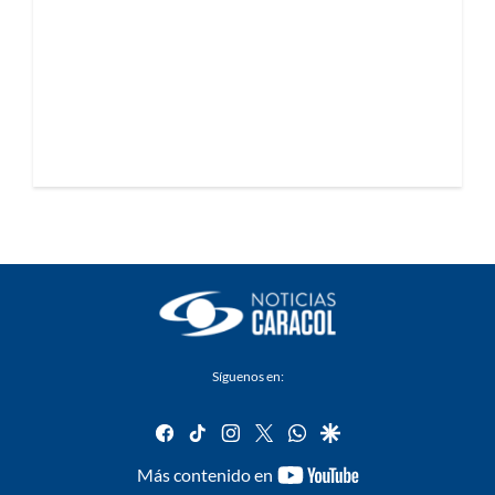
Síguenos en:
facebook
tiktok
instagram
twitter
whatsapp
google
youtube-
Más contenido en
footer