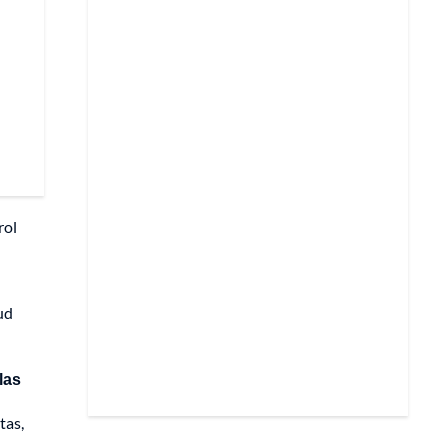
rol
ud
las
tas,