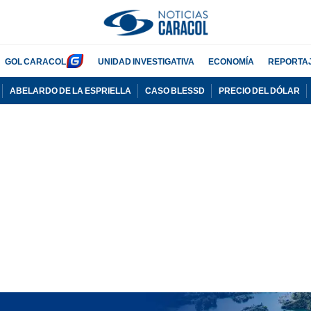
GOL CARACOL
UNIDAD INVESTIGATIVA
ECONOMÍA
REPORTA
ABELARDO DE LA ESPRIELLA
CASO BLESSD
PRECIO DEL DÓLAR
PUBLICIDAD