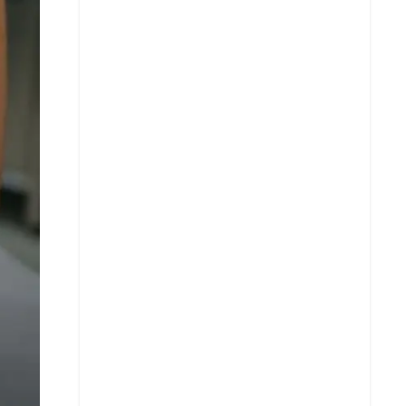
Facebook
X
Whatsapp
Copiar enlace
Telegram
LinkedIn