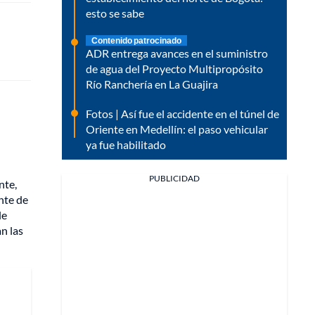
esto se sabe
Contenido patrocinado
ADR entrega avances en el suministro
de agua del Proyecto Multipropósito
Río Ranchería en La Guajira
Fotos | Así fue el accidente en el túnel de
Oriente en Medellín: el paso vehicular
ya fue habilitado
PUBLICIDAD
nte,
nte de
le
n las