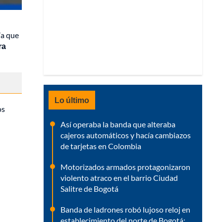
ía que
ra
Lo último
os
Así operaba la banda que alteraba
cajeros automáticos y hacía cambiazos
de tarjetas en Colombia
Motorizados armados protagonizaron
violento atraco en el barrio Ciudad
Salitre de Bogotá
Banda de ladrones robó lujoso reloj en
establecimiento del norte de Bogotá: