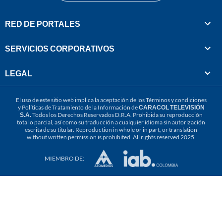
RED DE PORTALES
SERVICIOS CORPORATIVOS
LEGAL
El uso de este sitio web implica la aceptación de los
Términos y condiciones
y
Políticas de Tratamiento de la Información
de
CARACOL TELEVISIÓN
S.A.
Todos los Derechos Reservados D.R.A. Prohibida su reproducción
total o parcial, así como su traducción a cualquier idioma sin autorización
escrita de su titular. Reproduction in whole or in part, or translation
without written permission is prohibited. All rights reserved 2025.
MIEMBRO DE: