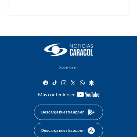
Síguenos en:
facebook
tiktok
instagram
twitter
whatsapp
google
youtube-
Más contenido en
footer
Descarga nuestra app en
Descarga nuestra app en