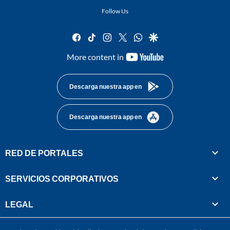
Follow Us
facebook
tiktok
instagram
twitter
whatsapp
google
youtube-
More content in
footer
Descarga nuestra app en
Descarga nuestra app en
RED DE PORTALES
SERVICIOS CORPORATIVOS
LEGAL