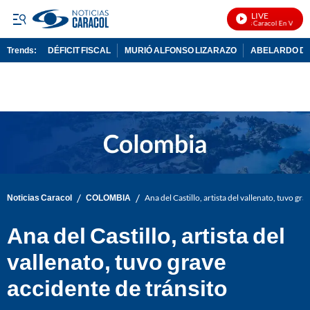
LIVE
Noticias Caracol En Vivo
Trends:
DÉFICIT FISCAL
MURIÓ ALFONSO LIZARAZO
ABELARDO DE
ADVERTISEMENT
/
/
Noticias Caracol
COLOMBIA
Ana del Castillo, artista del vallenato, tuvo gr
Ana del Castillo, artista del
vallenato, tuvo grave
accidente de tránsito