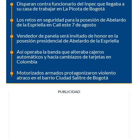
Disparan contra funcionario del Inpec que llegaba a
su casa de trabajar en La Picota de Bogotá
Los retos en seguridad para la posesión de Abelardo
de la Espriella en Cali este 7 de agosto
Vendedor de panela será invitado de honor en la
posesión presidencial de Abelardo de la Espriella
Así operaba la banda que alteraba cajeros
automáticos y hacía cambiazos de tarjetas en
Colombia
Motorizados armados protagonizaron violento
atraco en el barrio Ciudad Salitre de Bogotá
PUBLICIDAD