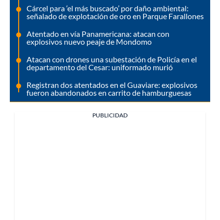
Cárcel para ‘el más buscado’ por daño ambiental:
señalado de explotación de oro en Parque Farallones
Atentado en vía Panamericana: atacan con
explosivos nuevo peaje de Mondomo
Atacan con drones una subestación de Policía en el
departamento del Cesar: uniformado murió
Registran dos atentados en el Guaviare: explosivos
fueron abandonados en carrito de hamburguesas
PUBLICIDAD