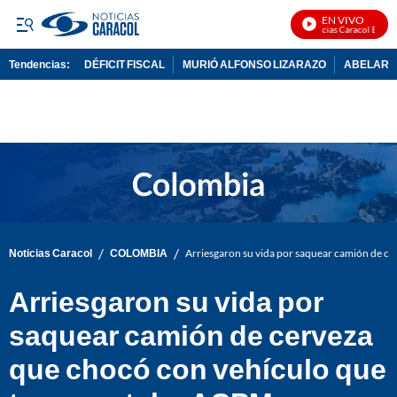
EN VIVO
Noticias Caracol En Vivo
Tendencias:
DÉFICIT FISCAL
MURIÓ ALFONSO LIZARAZO
ABELARDO
PUBLICIDAD
/
/
Noticias Caracol
COLOMBIA
Arriesgaron su vida por saquear camión de c
Arriesgaron su vida por
saquear camión de cerveza
que chocó con vehículo que