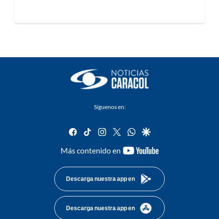
Síguenos en:
facebook
tiktok
instagram
twitter
whatsapp
google
youtube-
Más contenido en
footer
Descarga nuestra app en
Descarga nuestra app en