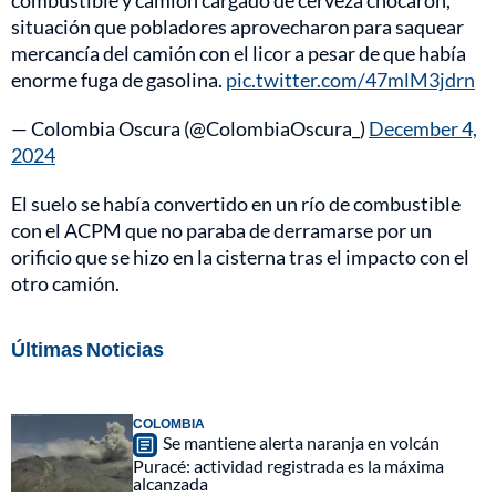
combustible y camión cargado de cerveza chocaron,
situación que pobladores aprovecharon para saquear
mercancía del camión con el licor a pesar de que había
enorme fuga de gasolina.
pic.twitter.com/47mlM3jdrn
— Colombia Oscura (@ColombiaOscura_)
December 4,
2024
El suelo se había convertido en un río de combustible
con el ACPM que no paraba de derramarse por un
orificio que se hizo en la cisterna tras el impacto con el
otro camión.
Últimas Noticias
COLOMBIA
Se mantiene alerta naranja en volcán
Puracé: actividad registrada es la máxima
alcanzada