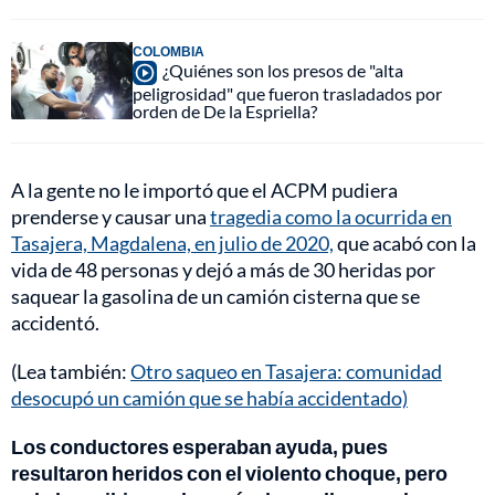
COLOMBIA
¿Quiénes son los presos de "alta
peligrosidad" que fueron trasladados por
orden de De la Espriella?
A la gente no le importó que el ACPM pudiera
prenderse y causar una
tragedia como la ocurrida en
Tasajera, Magdalena, en julio de 2020,
que acabó con la
vida de 48 personas y dejó a más de 30 heridas por
saquear la gasolina de un camión cisterna que se
accidentó.
(Lea también:
Otro saqueo en Tasajera: comunidad
desocupó un camión que se había accidentado)
Los conductores esperaban ayuda, pues
resultaron heridos con el violento choque, pero