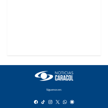
Síguenos en:
facebook
tiktok
instagram
twitter
whatsapp
google