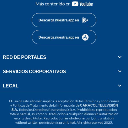
youtube-
Más contenido en
footer
Descarga nuestra app en
Descarga nuestra app en
RED DE PORTALES
SERVICIOS CORPORATIVOS
LEGAL
El uso de este sitio web implica la aceptación de los
Términos y condiciones
y
Políticas de Tratamiento de la Información
de
CARACOL TELEVISIÓN
S.A.
Todos los Derechos Reservados D.R.A. Prohibida su reproducción
total o parcial, así como su traducción a cualquier idioma sin autorización
escrita de su titular. Reproduction in whole or in part, or translation
without written permission is prohibited. All rights reserved 2025.