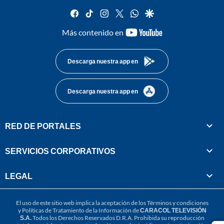
facebook
tiktok
instagram
twitter
whatsapp
google
youtube-
Más contenido en
footer
Descarga nuestra app en
Descarga nuestra app en
RED DE PORTALES
SERVICIOS CORPORATIVOS
LEGAL
El uso de este sitio web implica la aceptación de los
Términos y condiciones
y
Políticas de Tratamiento de la Información
de
CARACOL TELEVISIÓN
S.A.
Todos los Derechos Reservados D.R.A. Prohibida su reproducción