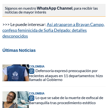
Síganos en nuestro
WhatsApp Channel
, para recibir las
noticias de mayor interés
>>> Le puede interesar:
Así atraparon a Brayan Campo,
confeso feminicida de Sofía Delgado: detalles
desconocidos
Últimas Noticias
COLOMBIA
Defensoría expresó preocupación por
recientes ataques en 11 departamentos: hizo
llamado al Gobierno
COLOMBIA
Lo que se sabe de la muerte de exfiscal de
Barranquilla tras procedimiento estético